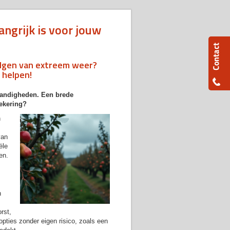
ngrijk is voor jouw
olgen van extreem weer?
 helpen!
standigheden. Een brede
zekering?
n
van
ële
en.
n
rst,
opties zonder eigen risico, zoals een