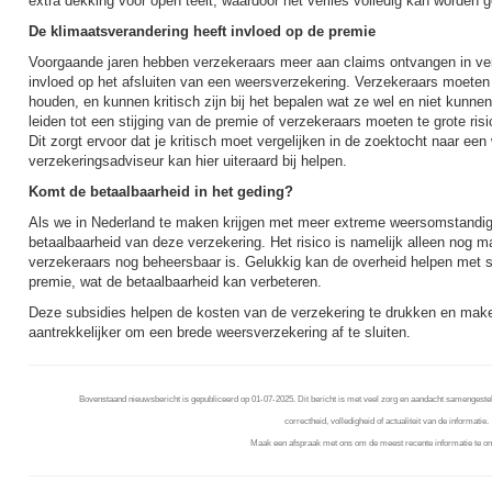
extra dekking voor open teelt, waardoor het verlies volledig kan worden 
De klimaatsverandering heeft invloed op de premie
Voorgaande jaren hebben verzekeraars meer aan claims ontvangen in verge
invloed op het afsluiten van een weersverzekering. Verzekeraars moete
houden, en kunnen kritisch zijn bij het bepalen wat ze wel en niet kunn
leiden tot een stijging van de premie of verzekeraars moeten te grote ris
Dit zorgt ervoor dat je kritisch moet vergelijken in de zoektocht naar ee
verzekeringsadviseur kan hier uiteraard bij helpen.
Komt de betaalbaarheid in het geding?
Als we in Nederland te maken krijgen met meer extreme weersomstandig
betaalbaarheid van deze verzekering. Het risico is namelijk alleen nog m
verzekeraars nog beheersbaar is. Gelukkig kan de overheid helpen met 
premie, wat de betaalbaarheid kan verbeteren.
Deze subsidies helpen de kosten van de verzekering te drukken en maken
aantrekkelijker om een brede weersverzekering af te sluiten.
Bovenstaand nieuwsbericht is gepubliceerd op 01-07-2025. Dit bericht is met veel zorg en aandacht samengestel
correctheid, volledigheid of actualiteit van de informatie.
Maak een afspraak met ons om de meest recente informatie te on