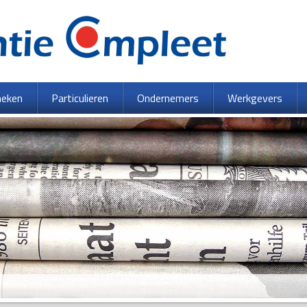
heken
Particulieren
Ondernemers
Werkgevers