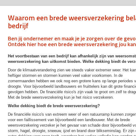
Waarom een brede weersverzekering bela
bedrijf
Ben jij ondernemer en maak je je zorgen over de gev
Ontdek hier hoe een brede weersverzekering jou kan
Het voortbestaan van een bedrijf kan afhankelijk zijn van weersom
weersverzekering kan uitkomst bieden. Welke dekking biedt de ver
Door de klimaatverandering zien we steeds vaker extremer weer. Het ka
heftiger stormen en stormen kunnen veel vaker voorkomen. In de
zomermaanden hebben we ook nog een grotere kans op lange periodes 
droogte. Voor bijvoorbeeld landbouwers en fruittelers kan dit grote financi
gevolgen hebben. De financiële risico's zijn vaak te groot om zelf te drag
Met de brede weersverzekering kun je het risico verzekeren.
Welke dekking biedt de brede weersverzekering?
De financiële risico's van extreem weer of een natuurramp kunnen zorge
voor een faillissement van bijvoorbeeld een landbouwer. Met de brede
weersverzekering verzeker je het gevaar van schade door bijvoorbeeld vo
storm, hagel, droogte, sneeuw, ijzel en brand door blikseminslag. Er zijn 