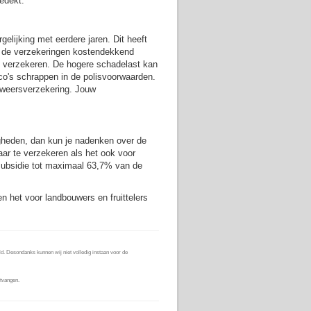
gedekt.
lijking met eerdere jaren. Dit heeft
n de verzekeringen kostendekkend
en verzekeren. De hogere schadelast kan
ico's schrappen in de polisvoorwaarden.
n weersverzekering. Jouw
heden, dan kun je nadenken over de
aar te verzekeren als het ook voor
subsidie tot maximaal 63,7% van de
 het voor landbouwers en fruittelers
d. Desondanks kunnen wij niet volledig instaan voor de
tvangen.