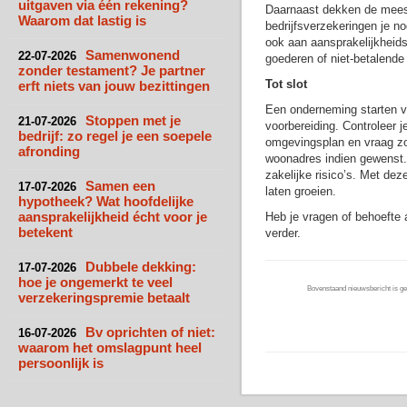
uitgaven via één rekening?
Daarnaast dekken de meest
Waarom dat lastig is
bedrijfsverzekeringen je n
ook aan aansprakelijkheids
Samenwonend
22-07-2026
goederen of niet-betalende
zonder testament? Je partner
Tot slot
erft niets van jouw bezittingen
Een onderneming starten v
Stoppen met je
21-07-2026
voorbereiding. Controleer 
bedrijf: zo regel je een soepele
omgevingsplan en vraag zo
afronding
woonadres indien gewenst.
zakelijke risico’s. Met dez
Samen een
17-07-2026
laten groeien.
hypotheek? Wat hoofdelijke
aansprakelijkheid écht voor je
Heb je vragen of behoefte 
betekent
verder.
Dubbele dekking:
17-07-2026
hoe je ongemerkt te veel
Bovenstaand nieuwsbericht is gep
verzekeringspremie betaalt
Bv oprichten of niet:
16-07-2026
waarom het omslagpunt heel
persoonlijk is