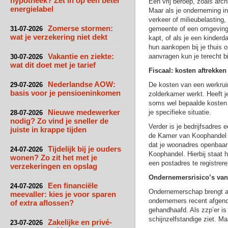
hypotheek? Zet in op een beter
Een vrij beroep, zoals arc
energielabel
Maar als je onderneming in
verkeer of milieubelasting
Zomerse stormen:
31-07-2026
gemeente of een omgevings
wat je verzekering niet dekt
kapt, of als je een kinderd
hun aankopen bij je thuis 
Vakantie en ziekte:
aanvragen kun je terecht b
30-07-2026
wat dit doet met je tarief
Fiscaal: kosten aftrekk
Nederlandse AOW:
29-07-2026
De kosten van een werkruimt
basis voor je pensioeninkomen
zolderkamer werkt. Heeft j
soms wel bepaalde kosten a
Nieuwe medewerker
je specifieke situatie.
28-07-2026
nodig? Zo vind je sneller de
Verder is je bedrijfsadres 
juiste in krappe tijden
de Kamer van Koophandel en
dat je woonadres openbaar
Tijdelijk bij je ouders
24-07-2026
Koophandel. Hierbij staat he
wonen? Zo zit het met je
een postadres te registrere
verzekeringen en opslag
Ondernemersrisico’s van
Een financiële
24-07-2026
Ondernemerschap brengt alti
meevaller: kies je voor sparen
ondernemers recent afgenom
of extra aflossen?
gehandhaafd. Als zzp’er is 
schijnzelfstandige ziet. M
Zakelijke en privé-
23-07-2026