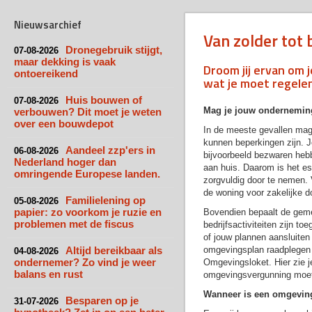
Nieuwsarchief
Van zolder tot 
Dronegebruik stijgt,
07-08-2026
maar dekking is vaak
Droom jij ervan om 
ontoereikend
wat je moet regelen
Huis bouwen of
07-08-2026
Mag je jouw onderneming
verbouwen? Dit moet je weten
over een bouwdepot
In de meeste gevallen mag 
kunnen beperkingen zijn. J
Aandeel zzp'ers in
06-08-2026
bijvoorbeeld bezwaren heb
Nederland hoger dan
aan huis. Daarom is het es
omringende Europese landen.
zorgvuldig door te nemen. 
de woning voor zakelijke d
Familielening op
05-08-2026
papier: zo voorkom je ruzie en
Bovendien bepaalt de gem
problemen met de fiscus
bedrijfsactiviteiten zijn t
of jouw plannen aansluiten 
Altijd bereikbaar als
omgevingsplan raadplegen v
04-08-2026
ondernemer? Zo vind je weer
Omgevingsloket. Hier zie je
balans en rust
omgevingsvergunning moet
Wanneer is een omgevin
Besparen op je
31-07-2026