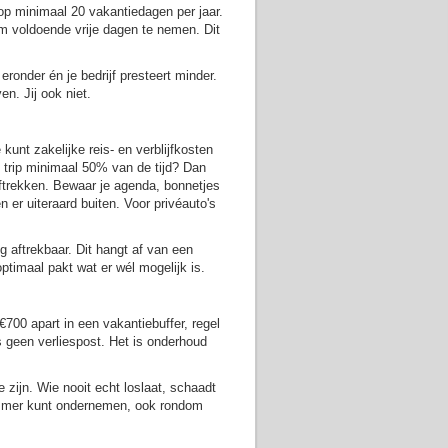
 op minimaal 20 vakantiedagen per jaar.
 om voldoende vrije dagen te nemen. Dit
eronder én je bedrijf presteert minder.
n. Jij ook niet.
kunt zakelijke reis- en verblijfkosten
e trip minimaal 50% van de tijd? Dan
aftrekken. Bewaar je agenda, bonnetjes
 er uiteraard buiten. Voor privéauto's
g aftrekbaar. Dit hangt af van een
timaal pakt wat er wél mogelijk is.
€700 apart in een vakantiebuffer, regel
s geen verliespost. Het is onderhoud
 zijn. Wie nooit echt loslaat, schaadt
slimmer kunt ondernemen, ook rondom