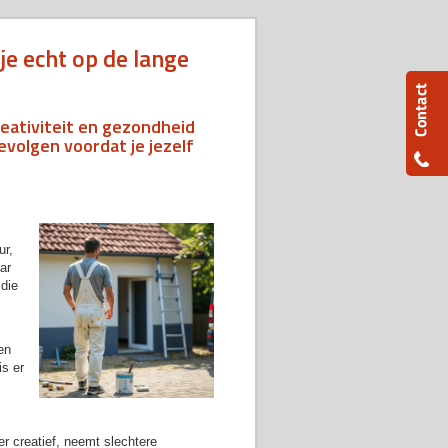
 je echt op de lange
reativiteit en gezondheid
evolgen voordat je jezelf
ur,
ar
 die
en
is er
r creatief, neemt slechtere