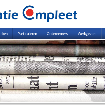
heken
Particulieren
Ondernemers
Werkgevers