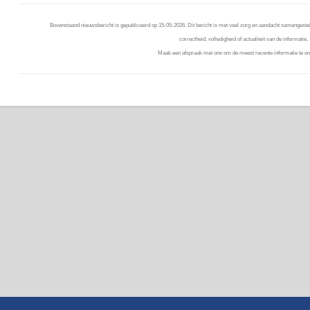
Bovenstaand nieuwsbericht is gepubliceerd op 15-05-2026. Dit bericht is met veel zorg en aandacht samengestel
correctheid, volledigheid of actualiteit van de informatie.
Maak een afspraak met ons om de meest recente informatie te on