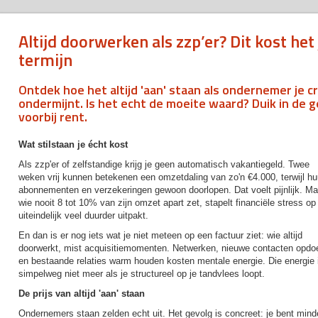
Altijd doorwerken als zzp’er? Dit kost het
termijn
Ontdek hoe het altijd 'aan' staan als ondernemer je c
ondermijnt. Is het echt de moeite waard? Duik in de g
voorbij rent.
Wat stilstaan je écht kost
Als zzp'er of zelfstandige krijg je geen automatisch vakantiegeld. Twee
weken vrij kunnen betekenen een omzetdaling van zo'n €4.000, terwijl hu
abonnementen en verzekeringen gewoon doorlopen. Dat voelt pijnlijk. Ma
wie nooit 8 tot 10% van zijn omzet apart zet, stapelt financiële stress op
uiteindelijk veel duurder uitpakt.
En dan is er nog iets wat je niet meteen op een factuur ziet: wie altijd
doorwerkt, mist acquisitiemomenten. Netwerken, nieuwe contacten opdo
en bestaande relaties warm houden kosten mentale energie. Die energie 
simpelweg niet meer als je structureel op je tandvlees loopt.
De prijs van altijd 'aan' staan
Ondernemers staan zelden echt uit. Het gevolg is concreet: je bent minde