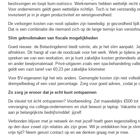
beslissingen en loopt burn-outrisico. Werknemers hebben wettelijk recht
Voor ondernemers geldt geen wettelijke richtlijn. Toch is het verstandig
investeert je in je eigen productiviteit en winstgevendheid.
De verborgen kosten van nooit opladen zijn tweeledig: je gezondheid lijdt 
Dat is een combinatie die niemand zich op de lange termijn kan veroorlove
Slim gebruikmaken van fiscale mogelijkheden
Goed nieuws: de Belastingdienst biedt ruimte, als je het slim aanpakt. Je 
aftrekken. Dit hangt af van de noodzaak voor het werk. Werk je tijdens j
spreken we van een workation, en je kunt zakelijke kosten grotendeels 
en ander bewijsmateriaal. Privé-uitgaven zoals een spa-behandeling vallen
geldt een vast tarief van €0,23 per zakelijke kilometer.
Voor BV-eigenaren ligt het iets anders. Gemengde kosten zijn niet volledi
drempelbedrag of een vast percentage. Zorg voor goed advies, zodat je op
Zo zorg je ervoor dat je echt kunt ontspannen
De sleutel tot écht ontspannen? Voorbereiding. Zet maandelijks €500 tot 
vervanging via collega-ondernemers en sluit bewust je laptop. Vakantie i
aan je belangrijkste bedrijfsmiddel: jijzelf.
Verbonden blijven met je netwerk én met jezelf hoeft geen tegenstelling te
op den duur zowel zijn relaties als zijn groei. Wil je ontdekken hoe je 
vrije tijd? Neem gerust contact op en we denken graag met je mee.