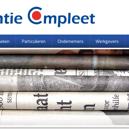
heken
Particulieren
Ondernemers
Werkgevers