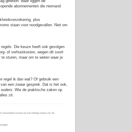
raag gewoon: waar liggen de
r lopende abonnementen die niemand
jkheidsverzekering, plus
gevens staan voor noodgevallen. Niet om
e regels. Die keuze heeft ook gevolgen
rg- of verhuiskosten, wegen dit soort
 te sturen, maar om te weten waar je
 wie regel ik dan wat? Of gebruik een
ts van een zwaar gesprek. Dat is het ook,
je ouders. Wie de praktische zaken op
lles zit.
d. Desondanks kunnen wij niet volledig instaan voor de
tvangen.