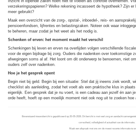
Inzicht in lopende zaken hoeft niet te voelen als controle overnemen. V
verzekeringspapieren? Welke rekening incasseert de hypotheek? Zijn e
meer gebruikt?
Maak een overzicht van de zorg-, opstal-, inboedel-, reis- en aansprakeli
pensioenfondsen, lijfrentes en belastingzaken. Noteer ook waar inlogge
te beheren, maar zodat je het weet als het nodig is.
Schenken of erven: het moment maakt het verschil
Schenkingen bij leven en erven na overlijden volgen verschillende fiscal
voor de eigen bijdrage bij zorg. Ouders die nadenken over toekomstige zo
afwegingen soms al af. Het loont om dit onderwerp te benoemen, niet om
ouders zelf over nadenken.
Hoe je het gesprek opent
Begin niet bij geld. Begin bij een situatie: Stel dat jij ineens ziek wordt,
checklist als aanleiding, zodat het voelt als een praktische klus in plaa
eigenlijk. Een gesprek dat je nu voert, is een cadeau aan jezelf én aan 
orde heeft, hoeft op een moeilijk moment niet ook nog uit te zoeken hoe a
Bovenstaand nieuwsbericht is gepubliceerd op 20-05-2026. Dit bericht is met veel zorg en aandacht samengestel
correctheid, volledigheid of actualiteit van de informatie.
Maak een afspraak met ons om de meest recente informatie te on